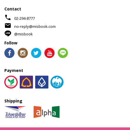
Contact
phone
02-294-8777
mail
no-reply@misbook.com
@misbook
Follow
Payment
Shipping