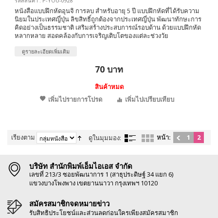
รหัสสินค้า : P-YOU-0928
หนังสือแบบฝึกหัดอุนจิ การลบ สำหรับอายุ 5 ปี แบบฝึกหัดที่ได้รับความ
นิยมในประเทศญี่ปุ่น ลิขสิทธิ์ถูกต้องจากประเทศญี่ปุ่น พัฒนาทักษะการ
คิดอย่างเป็นธรรมชาติ เสริมสร้างประสบการณ์รอบด้าน ด้วยแบบฝึกหัด
หลากหลาย สอดคล้องกับการเจริญเติบโตของแต่ละช่วงวัย
ดูรายละเอียดเพิ่มเติม
70 บาท
สินค้าหมด
เพิ่มไปรายการโปรด
เพิ่มไปเปรียบเทียบ
เรียงตาม
หน้า:
1
2
ดูในมุมมอง:
บริษัท สำนักพิมพ์เอ็มไอเอส จำกัด
เลขที่ 213/3 ซอยพัฒนาการ 1 (สาธุประดิษฐ์ 34 แยก 6)
แขวงบางโพงพาง เขตยานนาวา กรุงเทพฯ 10120
สมัครสมาชิกจดหมายข่าว
รับสิทธิประโยชน์และส่วนลดก่อนใครเพียงสมัครสมาชิก