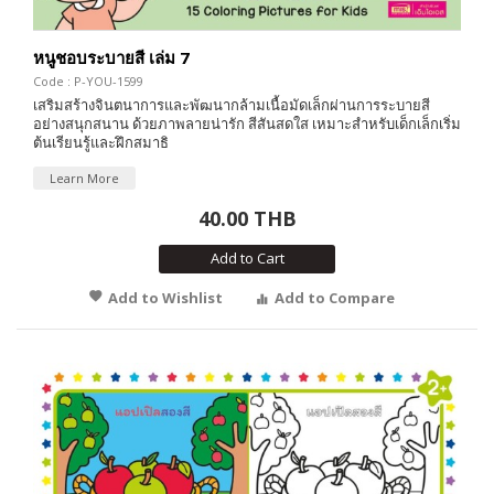
หนูชอบระบายสี เล่ม 7
Code : P-YOU-1599
เสริมสร้างจินตนาการและพัฒนากล้ามเนื้อมัดเล็กผ่านการระบายสี
อย่างสนุกสนาน ด้วยภาพลายน่ารัก สีสันสดใส เหมาะสำหรับเด็กเล็กเริ่ม
ต้นเรียนรู้และฝึกสมาธิ
Learn More
40.00 THB
Add to Cart
Add to Wishlist
Add to Compare