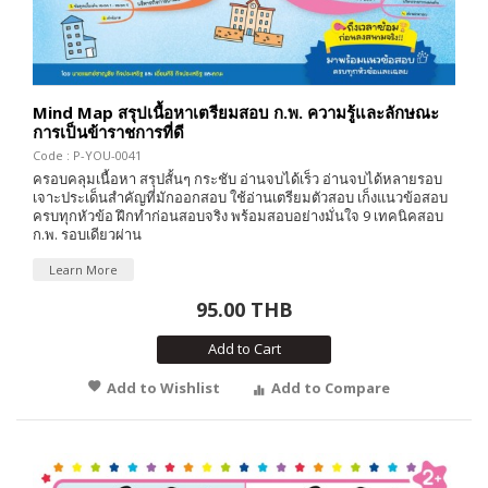
Mind Map สรุปเนื้อหาเตรียมสอบ ก.พ. ความรู้และลักษณะ
การเป็นข้าราชการที่ดี
Code : P-YOU-0041
ครอบคลุมเนื้อหา สรุปสั้นๆ กระชับ อ่านจบได้เร็ว อ่านจบได้หลายรอบ
เจาะประเด็นสำคัญที่มักออกสอบ ใช้อ่านเตรียมตัวสอบ เก็งแนวข้อสอบ
ครบทุกหัวข้อ ฝึกทำก่อนสอบจริง พร้อมสอบอย่างมั่นใจ 9 เทคนิคสอบ
ก.พ. รอบเดียวผ่าน
Learn More
95.00 THB
Add to Cart
Add to Wishlist
Add to Compare