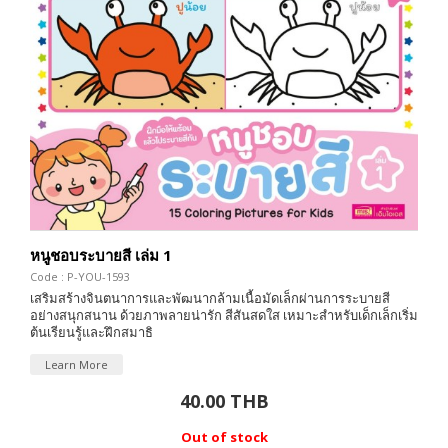
หนูชอบระบายสี เล่ม 1
Code : P-YOU-1593
เสริมสร้างจินตนาการและพัฒนากล้ามเนื้อมัดเล็กผ่านการระบายสี
อย่างสนุกสนาน ด้วยภาพลายน่ารัก สีสันสดใส เหมาะสำหรับเด็กเล็กเริ่ม
ต้นเรียนรู้และฝึกสมาธิ
Learn More
40.00 THB
Out of stock