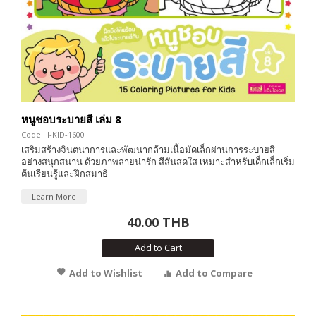
หนูชอบระบายสี เล่ม 8
Code : I-KID-1600
เสริมสร้างจินตนาการและพัฒนากล้ามเนื้อมัดเล็กผ่านการระบายสี
อย่างสนุกสนาน ด้วยภาพลายน่ารัก สีสันสดใส เหมาะสำหรับเด็กเล็กเริ่ม
ต้นเรียนรู้และฝึกสมาธิ
Learn More
40.00 THB
Add to Cart
Add to Wishlist
Add to Compare