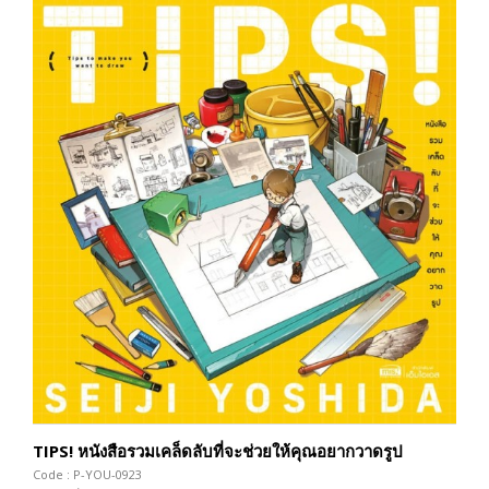
TIPS! หนังสือรวมเคล็ดลับที่จะช่วยให้คุณอยากวาดรูป
Code : P-YOU-0923