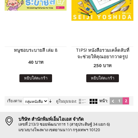
หนูชอบระบายสี เล่ม 8
TIPS! หนังสือรวมเคล็ดลับที่
จะช่วยให้คุณอยากวาดรูป
40 บาท
250 บาท
หยิบใส่ตะกร้า
หยิบใส่ตะกร้า
เรียงตาม
หน้า:
1
2
ดูในมุมมอง:
บริษัท สำนักพิมพ์เอ็มไอเอส จำกัด
เลขที่ 213/3 ซอยพัฒนาการ 1 (สาธุประดิษฐ์ 34 แยก 6)
แขวงบางโพงพาง เขตยานนาวา กรุงเทพฯ 10120