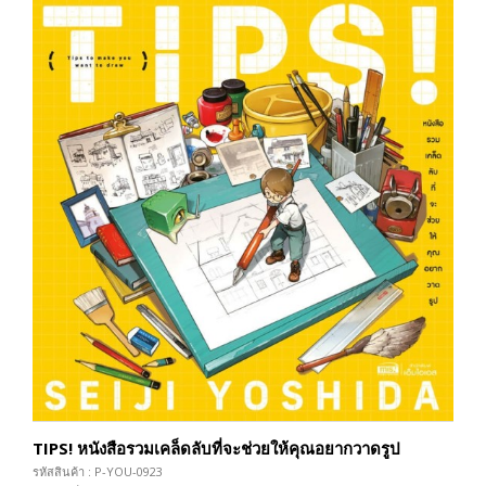
TIPS! หนังสือรวมเคล็ดลับที่จะช่วยให้คุณอยากวาดรูป
รหัสสินค้า : P-YOU-0923