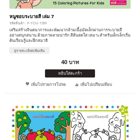
หนูชอบระบายสี เล่ม 7
รหัสสินค้า : P-YOU-1599
เสริมสร้างจินตนาการและพัฒนากล้ามเนื้อมัดเล็กผ่านการระบายสี
อย่างสนุกสนาน ด้วยภาพลายน่ารัก สีสันสดใส เหมาะสำหรับเด็กเล็กเริ่ม
ต้นเรียนรู้และฝึกสมาธิ
ดูรายละเอียดเพิ่มเติม
40 บาท
หยิบใส่ตะกร้า
เพิ่มไปรายการโปรด
เพิ่มไปเปรียบเทียบ