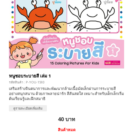
หนูชอบระบายสี เล่ม 1
รหัสสินค้า : P-YOU-1593
เสริมสร้างจินตนาการและพัฒนากล้ามเนื้อมัดเล็กผ่านการระบายสี
อย่างสนุกสนาน ด้วยภาพลายน่ารัก สีสันสดใส เหมาะสำหรับเด็กเล็กเริ่ม
ต้นเรียนรู้และฝึกสมาธิ
ดูรายละเอียดเพิ่มเติม
40 บาท
สินค้าหมด