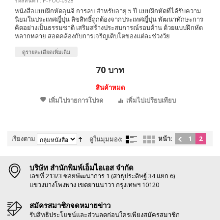
รหัสสินค้า : P-YOU-0928
หนังสือแบบฝึกหัดอุนจิ การลบ สำหรับอายุ 5 ปี แบบฝึกหัดที่ได้รับความ
นิยมในประเทศญี่ปุ่น ลิขสิทธิ์ถูกต้องจากประเทศญี่ปุ่น พัฒนาทักษะการ
คิดอย่างเป็นธรรมชาติ เสริมสร้างประสบการณ์รอบด้าน ด้วยแบบฝึกหัด
หลากหลาย สอดคล้องกับการเจริญเติบโตของแต่ละช่วงวัย
ดูรายละเอียดเพิ่มเติม
70 บาท
สินค้าหมด
เพิ่มไปรายการโปรด
เพิ่มไปเปรียบเทียบ
เรียงตาม
หน้า:
1
2
ดูในมุมมอง:
บริษัท สำนักพิมพ์เอ็มไอเอส จำกัด
เลขที่ 213/3 ซอยพัฒนาการ 1 (สาธุประดิษฐ์ 34 แยก 6)
แขวงบางโพงพาง เขตยานนาวา กรุงเทพฯ 10120
สมัครสมาชิกจดหมายข่าว
รับสิทธิประโยชน์และส่วนลดก่อนใครเพียงสมัครสมาชิก