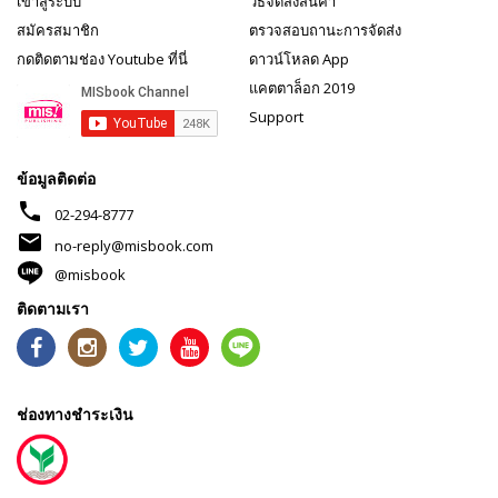
เข้าสู่ระบบ
วิธีจัดส่งสินค้า
สมัครสมาชิก
ตรวจสอบถานะการจัดส่ง
กดติดตามช่อง Youtube ที่นี่
ดาวน์โหลด App
แคตตาล็อก 2019
Support
ข้อมูลติดต่อ
phone
02-294-8777
mail
no-reply@misbook.com
@misbook
ติดตามเรา
ช่องทางชำระเงิน