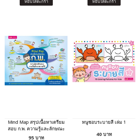
หยิบใส่ตะกร้า
หยิบใส่ตะกร้า
Mind Map สรุปเนื้อหาเตรียม
หนูชอบระบายสี เล่ม 1
สอบ ก.พ. ความรู้และลักษณะ
40 บาท
การเป็นข้าราชการที่ดี
95 บาท