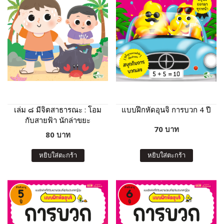
เล่ม ๘ มีจิตสาธารณะ : โอม
แบบฝึกหัดอุนจิ การบวก 4 ปี
กับสายฟ้า นักล่าขยะ
70 บาท
80 บาท
หยิบใส่ตะกร้า
หยิบใส่ตะกร้า