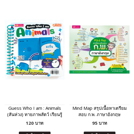
Guess Who I am : Animals
Mind Map สรุปเนื้อหาเตรียม
(สันห่วง) ทายภาพสัตว์ เรียนรู้
สอบ ก.พ. ภาษาอังกฤษ
คำศัพท์และเสียงร้องของสัตว์
120 บาท
95 บาท