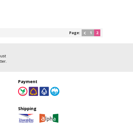
Page:
1
2
Just
ter.
Payment
Shipping