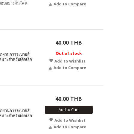
อบอย่างมั่นใจ 9
Add to Compare
40.00 THB
Out of stock
็กผ่านการระบายสี
หมาะสำหรับเด็กเล็ก
Add to Wishlist
Add to Compare
40.00 THB
Add to Cart
็กผ่านการระบายสี
หมาะสำหรับเด็กเล็ก
Add to Wishlist
Add to Compare