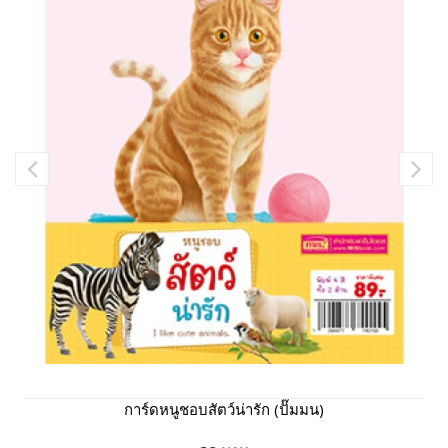
การ์ดหนูชอบสัตว์น่ารัก (ปั๊มมน)