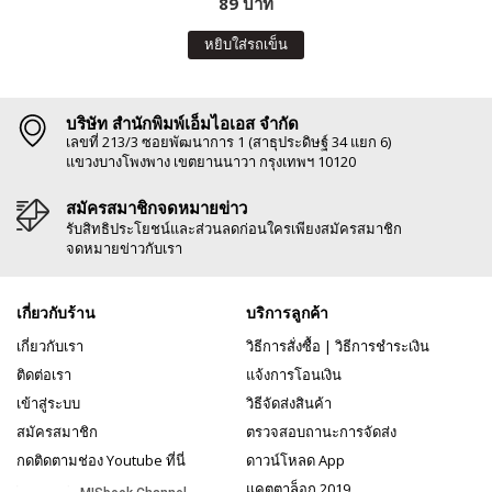
89 บาท
หยิบใส่รถเข็น
บริษัท สำนักพิมพ์เอ็มไอเอส จำกัด
เลขที่ 213/3 ซอยพัฒนาการ 1 (สาธุประดิษฐ์ 34 แยก 6)
แขวงบางโพงพาง เขตยานนาวา กรุงเทพฯ 10120
สมัครสมาชิกจดหมายข่าว
รับสิทธิประโยชน์และส่วนลดก่อนใครเพียงสมัครสมาชิก
จดหมายข่าวกับเรา
เกี่ยวกับร้าน
บริการลูกค้า
เกี่ยวกับเรา
วิธีการสั่งซื้อ
|
วิธีการชำระเงิน
ติดต่อเรา
แจ้งการโอนเงิน
เข้าสู่ระบบ
วิธีจัดส่งสินค้า
สมัครสมาชิก
ตรวจสอบถานะการจัดส่ง
กดติดตามช่อง Youtube ที่นี่
ดาวน์โหลด App
แคตตาล็อก 2019