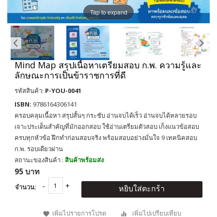
Tap to expand
Mind Map สรุปเนื้อหาเตรียมสอบ ก.พ. ความรู้และ
ลักษณะการเป็นข้าราชการที่ดี
รหัสสินค้า:
P-YOU-0041
ISBN:
9786164306141
ครอบคลุมเนื้อหา สรุปสั้นๆ กระชับ อ่านจบได้เร็ว อ่านจบได้หลายรอบ
เจาะประเด็นสำคัญที่มักออกสอบ ใช้อ่านเตรียมตัวสอบ เก็งแนวข้อสอบ
ครบทุกหัวข้อ ฝึกทำก่อนสอบจริง พร้อมสอบอย่างมั่นใจ 9 เทคนิคสอบ
ก.พ. รอบเดียวผ่าน
สถานะของสินค้า :
สินค้าพร้อมส่ง
95 บาท
จำนวน:
หยิบใส่ตะกร้า
เพิ่มไปรายการโปรด
เพิ่มไปเปรียบเทียบ