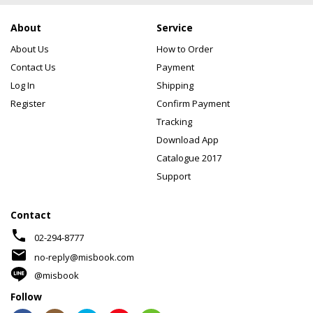
About
Service
About Us
How to Order
Contact Us
Payment
Log In
Shipping
Register
Confirm Payment
Tracking
Download App
Catalogue 2017
Support
Contact
phone
02-294-8777
mail
no-reply@misbook.com
@misbook
Follow