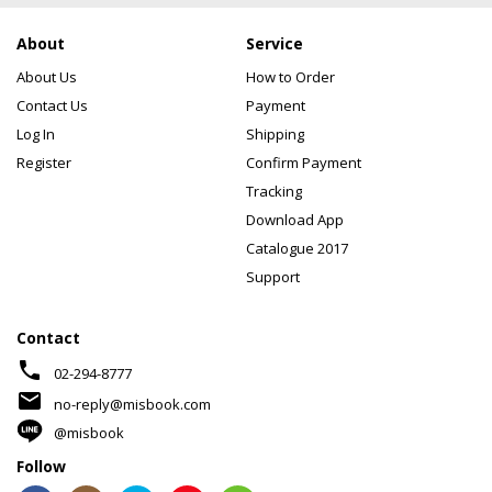
About
Service
About Us
How to Order
Contact Us
Payment
Log In
Shipping
Register
Confirm Payment
Tracking
Download App
Catalogue 2017
Support
Contact
phone
02-294-8777
mail
no-reply@misbook.com
@misbook
Follow