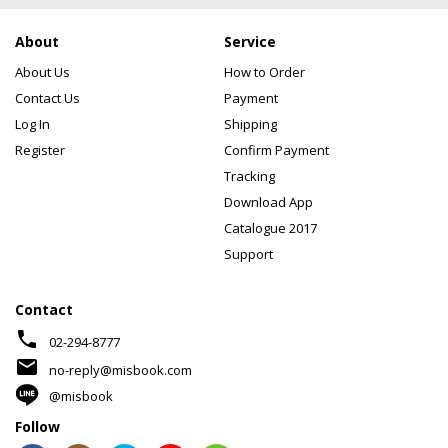
About
Service
About Us
How to Order
Contact Us
Payment
Log In
Shipping
Register
Confirm Payment
Tracking
Download App
Catalogue 2017
Support
Contact
phone
02-294-8777
mail
no-reply@misbook.com
@misbook
Follow