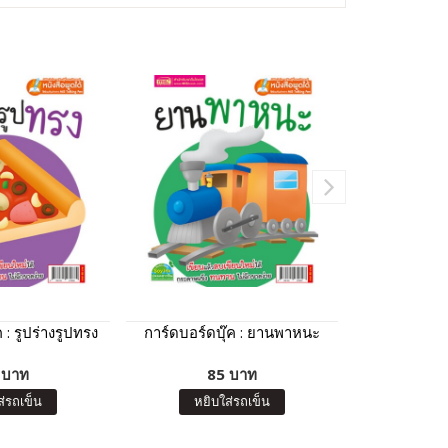
 : รูปร่างรูปทรง
การ์ดบอร์ดบุ๊ค : ยานพาหนะ
100 First 
B
 บาท
85 บาท
15
ส่รถเข็น
หยิบใส่รถเข็น
หยิบ