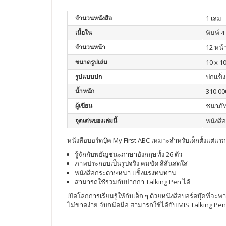
จำนวนหนังสือ
1 เล่ม
เนื้อใน
พิมพ์ 4 
จำนวนหน้า
12 หน้
ขนาดรูปเล่ม
10 x 10
รูปแบบปก
ปกแข็ง
น้ำหนัก
310.00
ผู้เขียน
ชนาภัท
จุดเด่นของเล่มนี้
หนังสื
หนังสือบอร์ดบุ๊ค My First ABC เหมาะสำหรับเด็กตั้งแต่แรก
รู้จักกับพยัญชนะภาษาอังกฤษทั้ง 26 ตัว
ภาพประกอบเป็นรูปจริง คมชัด สีสันสดใส
หนังสือกระดาษหนา แข็งแรงทนทาน
สามารถใช้ร่วมกับปากกา Talking Pen ได้
เปิดโลกการเรียนรู้ให้กับเด็ก ๆ ด้วยหนังสือบอร์ดบุ๊คท
ไม่ขาดง่าย จับถนัดมือ สามารถใช้ได้กับ MIS Talking Pen