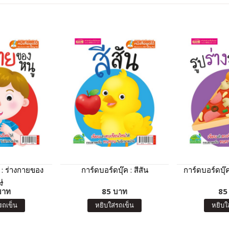
 : ร่างกายของ
การ์ดบอร์ดบุ๊ค : สีสัน
การ์ดบอร์ดบุ๊ค
ู
บาท
85 บาท
85
รถเข็น
หยิบใส่รถเข็น
หยิบใ