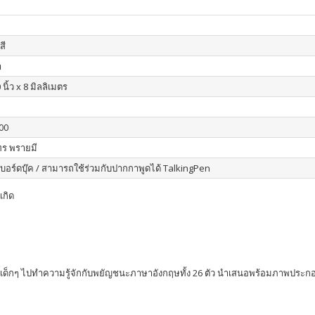
สี
า
 นิ้ว x 8 มิลลิเมตร
00
ร พรายมี
อบอร์ดบุ๊ค / สามารถใช้ร่วมกับปากกาพูดได้ TalkingPen
เกิด
ี่จะพาเด็กๆ ไปทำความรู้จักกับพยัญชนะภาษาอังกฤษทั้ง 26 ตัว นำเสนอพร้อมภาพปร