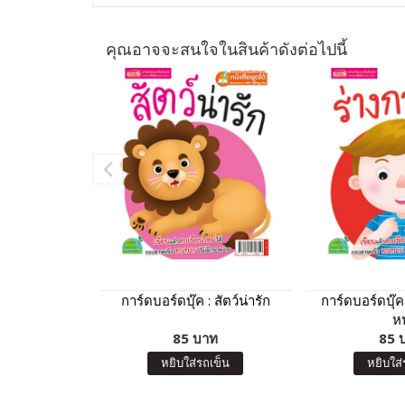
คุณอาจจะสนใจในสินค้าดังต่อไปนี้
การ์ดบอร์ดบุ๊ค : สัตว์น่ารัก
การ์ดบอร์ดบุ๊ค
หน
85 บาท
85 
หยิบใส่รถเข็น
หยิบใส่