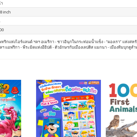
้า
.8 inch
น
00
ุญแพทริกแห่งไอร์แลนด์ ฯลฯ อเมริกา - ชาวอินุกในกระท่อมน้ำแข็ง - “ผองเรา” แห่งสห
ฯลฯ แอฟริกา - พีระมิดแห่งอียิปต์ - ตัวอักษรกับเมืองเลปติส แมกนา - เมืองทิมบุกตูส