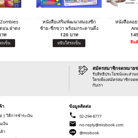
 Zombies
หนังสือเสริมพัฒนาสมองซีก
หนังสือลอย
ตอน ฝ่าดง
ซ้าย-ซีกขวา พร้อมกระดานดึง
An
ุคจูแรสซิก
บาท
ออก-แปะติด ตีนตุ๊กแก Pull &
120 บาท
145
Stick : อาชีพ
สิน
รถเข็น
หยิบใส่รถเข็น
สมัครสมาชิกจดหมายข
รับสิทธิประโยชน์และส่วน
ใครเพียงสมัครสมาชิกจดห
กับเรา
ค้า
ข้อมูลติดต่อ
phone
้อ
|
วิธีการชำระเงิน
02-294-8777
mail
นเงิน
no-reply@misbook.com
นค้า
@misbook