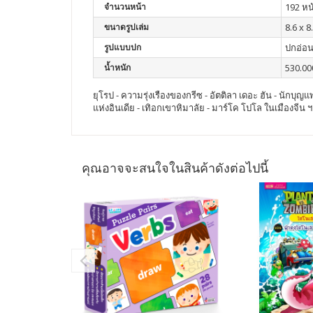
จำนวนหน้า
192 หน
ขนาดรูปเล่ม
8.6 x 8
รูปแบบปก
ปกอ่อ
น้ำหนัก
530.00
ยุโรป - ความรุ่งเรืองของกรีซ - อัตติลา เดอะ ฮัน - นักบ
แห่งอินเดีย - เทิอกเขาหิมาลัย - มาร์โค โปโล ในเมืองจีน 
คุณอาจจะสนใจในสินค้าดังต่อไปนี้