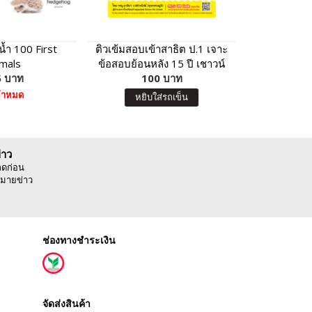
น้ำ 100 First
ติวเข้มสอบเข้าสาธิต ป.1 เจาะ
สร้างเด็ก 
imals
ข้อสอบย้อนหลัง 15 ปี เชาวน์
อังกฤษ ช
 บาท
ปัญญา มิติสัมพันธ์
100 บาท
ครอบครัว 
12
ค้าหมด
หยิบใส่รถเข็น
หยิบ
่าว
ลดก่อน
มายข่าว
ช่องทางชำระเงิน
จัดส่งสินค้า