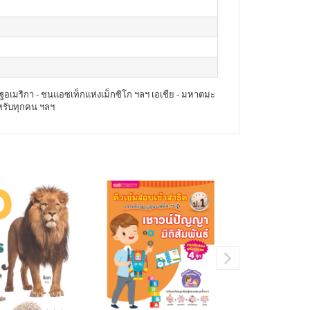
รัฐอเมริกา - ชนแอซเท็กแห่งเม็กซิโก ฯลฯ เอเชีย - มหาตมะ
ำหรับทุกคน ฯลฯ