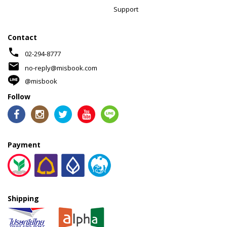
Support
Contact
phone
02-294-8777
mail
no-reply@misbook.com
@misbook
Follow
Payment
Shipping