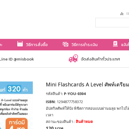
เป
ษะ
วิธีการสั่งซื้อ
วิธีการชำระเงิน
แจ้ง
Line ID @misbook
จัดส่งสินค้าทั่วประเทศ
Mini Flashcards A Level ศัพท์เตรียม
รหัสสินค้า:
P-YOU-0304
ISBN:
1294877758372
อัปสกิลศัพท์ให้ปัง พิชิตการสอบแบบผ่านฉลุย พกไปได้
เวลา
สถานะของสินค้า :
สินค้าหมด
120 บาท