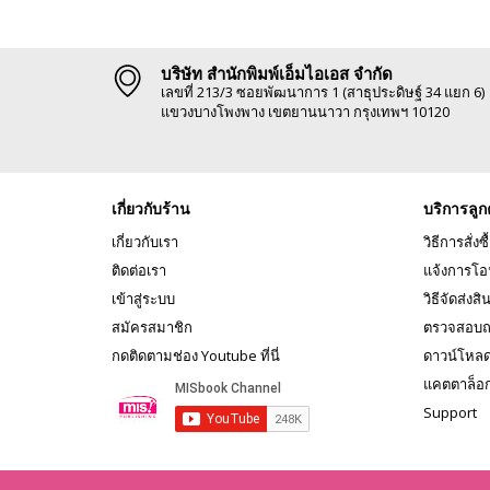
บริษัท สำนักพิมพ์เอ็มไอเอส จำกัด
เลขที่ 213/3 ซอยพัฒนาการ 1 (สาธุประดิษฐ์ 34 แยก 6)
แขวงบางโพงพาง เขตยานนาวา กรุงเทพฯ 10120
เกี่ยวกับร้าน
บริการลูก
เกี่ยวกับเรา
วิธีการสั่งซื
ติดต่อเรา
แจ้งการโอ
เข้าสู่ระบบ
วิธีจัดส่งสิ
สมัครสมาชิก
ตรวจสอบถ
กดติดตามช่อง Youtube ที่นี่
ดาวน์โหล
แคตตาล็อ
Support