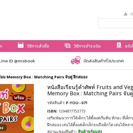
เป
ษะ
วิธีการสั่งซื้อ
วิธีการชำระเงิน
แจ้ง
Line ID @misbook
จัดส่งสินค้าทั่วประเทศ
พร้อม Memory Box : Matching Pairs จับคู่ ฝึกสมอง
หนังสือเรียนรู้คำศัพท์ Fruits and V
Memory Box : Matching Pairs จับคู
รหัสสินค้า:
P-YOU--071
ISBN:
1294877753773
เสริมพัฒนาการให้เด็กๆ ได้ตั้งแต่เริ่มต้น ทักษะ ที่เด็
ฝึกสมอง เล่นได้ตั้งแต่เด็กเล็กจนถึงเด็กโต เล่นได้ห
สถานะของสินค้า :
สินค้าพร้อมส่ง