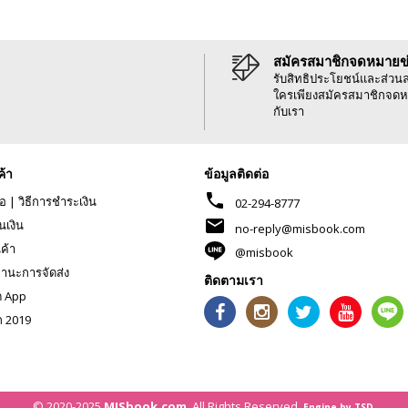
สมัครสมาชิกจดหมายข
รับสิทธิประโยชน์และส่วน
ใครเพียงสมัครสมาชิกจดห
กับเรา
ค้า
ข้อมูลติดต่อ
phone
้อ
|
วิธีการชำระเงิน
02-294-8777
mail
นเงิน
no-reply@misbook.com
นค้า
@misbook
านะการจัดส่ง
ติดตามเรา
ด App
ก 2019
© 2020-2025
MISbook.com
. All Rights Reserved.
Engine by TSD.