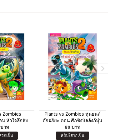
vs Zombies
Plants vs Zombies หุ่นยนต์
พิศวงเขา
อน หัวใจลึกลับ
อัจฉริยะ ตอน ศึกชิงบัลลังก์หุ่น
นเสาร์ในตำนาน
 บาท
ยนต์ยอดนักสู้
80 บาท
10
ส่รถเข็น
หยิบใส่รถเข็น
หยิบ