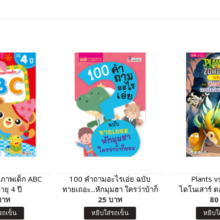
ยภาพเด็ก ABC
100 คำถามอะไรเอ่ย ฉบับ
Plants 
ยุ 4 ปี
ทายเถอะ...หักมุมฮา ใครว่าบ้าก็
ไดโนเสาร์ ต
บาท
25 บาท
ยอม
แห่งเกาะไดโ
80
รถเข็น
หยิบใส่รถเข็น
หยิบใ