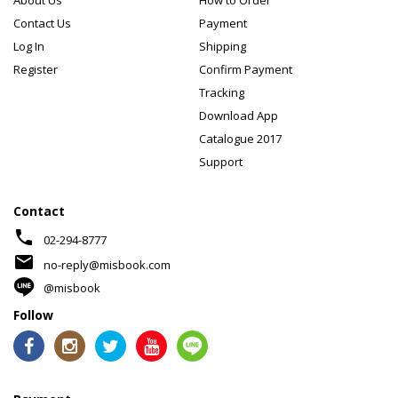
About Us
How to Order
Contact Us
Payment
Log In
Shipping
Register
Confirm Payment
Tracking
Download App
Catalogue 2017
Support
Contact
phone
02-294-8777
mail
no-reply@misbook.com
@misbook
Follow