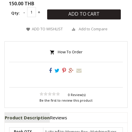
150.00 THB
Qty:
ADD TO CART
ADD TO WISHLIST
Add to Compare
How To Order
0 Review(s)
Be the first to review this product
Product Description
Reviews
Book QTY
1 เล่ม พร้อม Memory Box : Matching Pairs