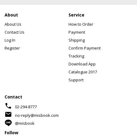
About
Service
About Us
How to Order
Contact Us
Payment
Log In
Shipping
Register
Confirm Payment
Tracking
Download App
Catalogue 2017
Support
Contact
phone
02-294-8777
mail
no-reply@misbook.com
@misbook
Follow