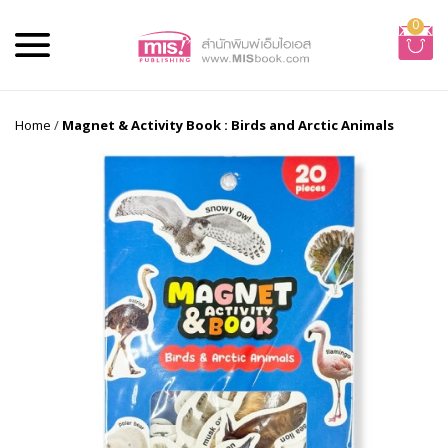
0
Home
/
Magnet & Activity Book : Birds and Arctic Animals