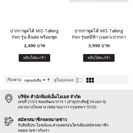
ปากกาพูดได้ MIS Talking
ปากกาพูดได้ MIS Talking
Pen รุ่น ดินสอ พร้อมชุด
Pen รุ่นหมีฟ้า (เฉพาะปากกา
หนังสือเสริมภาษา พัฒนา IQ
พูดได้ ไม่มีหนังสือในชุด)
2,490 บาท
3,990 บาท
หยิบใส่ตะกร้า
หยิบใส่ตะกร้า
เรียงตาม
ดูในมุมมอง:
บริษัท สำนักพิมพ์เอ็มไอเอส จำกัด
เลขที่ 213/3 ซอยพัฒนาการ 1 (สาธุประดิษฐ์ 34 แยก 6)
แขวงบางโพงพาง เขตยานนาวา กรุงเทพฯ 10120
สมัครสมาชิกจดหมายข่าว
รับสิทธิประโยชน์และส่วนลดก่อนใครเพียงสมัครสมาชิก
จดหมายข่าวกับเรา