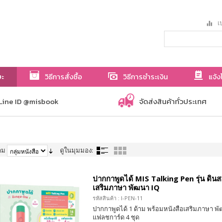
เป
ษะ
วิธีการสั่งซื้อ
วิธีการชำระเงิน
แจ้ง
Line ID @misbook
จัดส่งสินค้าทั่วประเทศ
าม
ดูในมุมมอง:
ปากกาพูดได้ MIS Talking Pen รุ่น ดินส
เสริมภาษา พัฒนา IQ
รหัสสินค้า : I-PEN-11
ปากกาพูดได้ 1 ด้าม พร้อมหนังสือเสริมภาษา พั
แฟลชการ์ด 4 ชุด