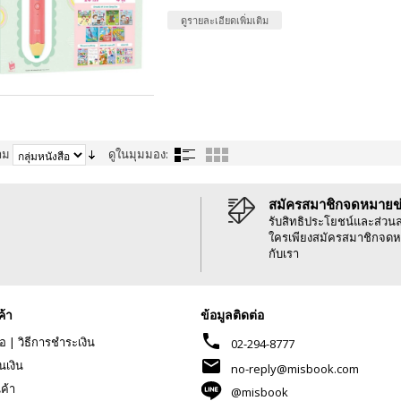
ดูรายละเอียดเพิ่มเติม
าม
ดูในมุมมอง:
สมัครสมาชิกจดหมายข
รับสิทธิประโยชน์และส่วน
ใครเพียงสมัครสมาชิกจดห
กับเรา
ค้า
ข้อมูลติดต่อ
phone
้อ
|
วิธีการชำระเงิน
02-294-8777
mail
นเงิน
no-reply@misbook.com
นค้า
@misbook