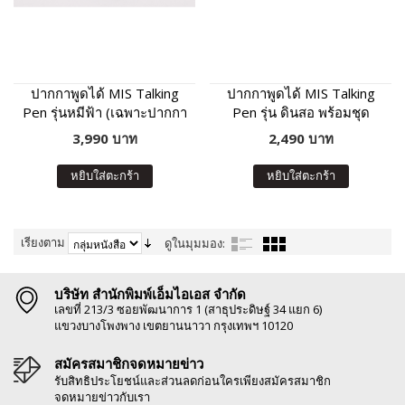
ปากกาพูดได้ MIS Talking
ปากกาพูดได้ MIS Talking
Pen รุ่นหมีฟ้า (เฉพาะปากกา
Pen รุ่น ดินสอ พร้อมชุด
พูดได้ ไม่มีหนังสือในชุด)
หนังสือเสริมภาษา พัฒนา IQ
3,990 บาท
2,490 บาท
หยิบใส่ตะกร้า
หยิบใส่ตะกร้า
เรียงตาม
ดูในมุมมอง:
บริษัท สำนักพิมพ์เอ็มไอเอส จำกัด
เลขที่ 213/3 ซอยพัฒนาการ 1 (สาธุประดิษฐ์ 34 แยก 6)
แขวงบางโพงพาง เขตยานนาวา กรุงเทพฯ 10120
สมัครสมาชิกจดหมายข่าว
รับสิทธิประโยชน์และส่วนลดก่อนใครเพียงสมัครสมาชิก
จดหมายข่าวกับเรา