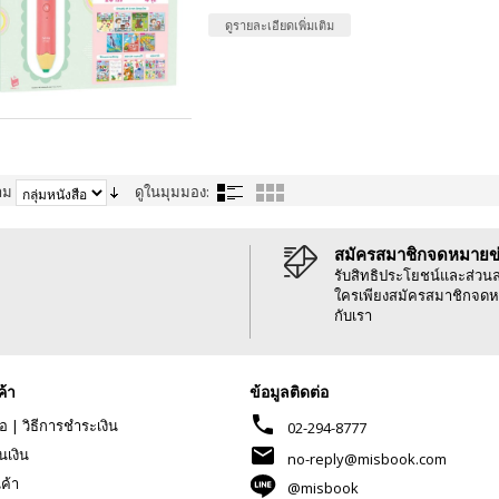
ดูรายละเอียดเพิ่มเติม
าม
ดูในมุมมอง:
สมัครสมาชิกจดหมายข
รับสิทธิประโยชน์และส่วน
ใครเพียงสมัครสมาชิกจดห
กับเรา
ค้า
ข้อมูลติดต่อ
phone
้อ
|
วิธีการชำระเงิน
02-294-8777
mail
นเงิน
no-reply@misbook.com
นค้า
@misbook