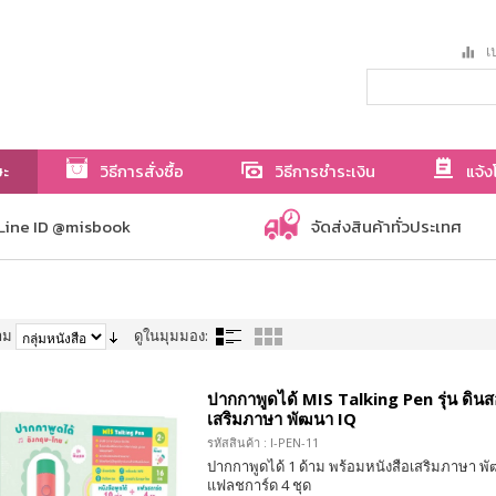
เป
ษะ
วิธีการสั่งซื้อ
วิธีการชำระเงิน
แจ้ง
Line ID @misbook
จัดส่งสินค้าทั่วประเทศ
าม
ดูในมุมมอง:
ปากกาพูดได้ MIS Talking Pen รุ่น ดินส
เสริมภาษา พัฒนา IQ
รหัสสินค้า : I-PEN-11
ปากกาพูดได้ 1 ด้าม พร้อมหนังสือเสริมภาษา พั
แฟลชการ์ด 4 ชุด