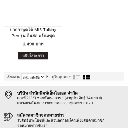
ปากกาพูดได้ MIS Talking
Pen รุ่น ดินสอ พร้อมชุด
หนังสือเสริมภาษา พัฒนา IQ
2,490 บาท
หยิบใส่ตะกร้า
เรียงตาม
ดูในมุมมอง:
บริษัท สำนักพิมพ์เอ็มไอเอส จำกัด
เลขที่ 213/3 ซอยพัฒนาการ 1 (สาธุประดิษฐ์ 34 แยก 6)
แขวงบางโพงพาง เขตยานนาวา กรุงเทพฯ 10120
สมัครสมาชิกจดหมายข่าว
รับสิทธิประโยชน์และส่วนลดก่อนใครเพียงสมัครสมาชิก
จดหมายข่าวกับเรา