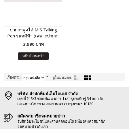
ปากกาพูดได้ MIS Talking
Pen รุ่นหมีฟ้า (เฉพาะปากกา
พูดได้ ไม่มีหนังสือในชุด)
3,990 บาท
หยิบใส่ตะกร้า
เรียงตาม
ดูในมุมมอง:
บริษัท สำนักพิมพ์เอ็มไอเอส จำกัด
เลขที่ 213/3 ซอยพัฒนาการ 1 (สาธุประดิษฐ์ 34 แยก 6)
แขวงบางโพงพาง เขตยานนาวา กรุงเทพฯ 10120
สมัครสมาชิกจดหมายข่าว
รับสิทธิประโยชน์และส่วนลดก่อนใครเพียงสมัครสมาชิก
จดหมายข่าวกับเรา