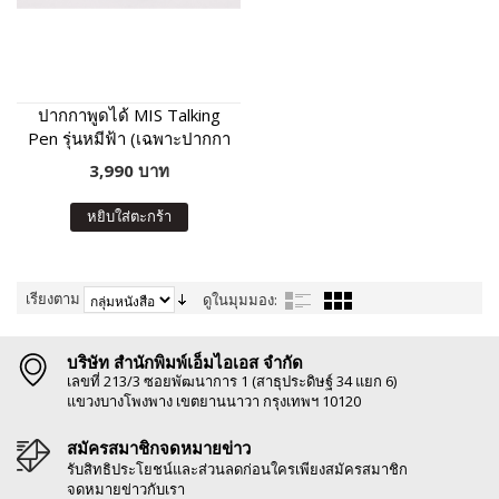
ปากกาพูดได้ MIS Talking
Pen รุ่นหมีฟ้า (เฉพาะปากกา
พูดได้ ไม่มีหนังสือในชุด)
3,990 บาท
หยิบใส่ตะกร้า
เรียงตาม
ดูในมุมมอง:
บริษัท สำนักพิมพ์เอ็มไอเอส จำกัด
เลขที่ 213/3 ซอยพัฒนาการ 1 (สาธุประดิษฐ์ 34 แยก 6)
แขวงบางโพงพาง เขตยานนาวา กรุงเทพฯ 10120
สมัครสมาชิกจดหมายข่าว
รับสิทธิประโยชน์และส่วนลดก่อนใครเพียงสมัครสมาชิก
จดหมายข่าวกับเรา