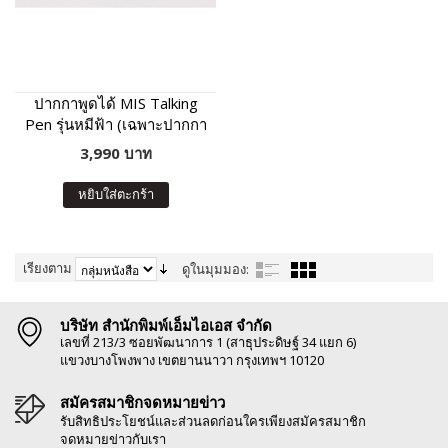
ปากกาพูดได้ MIS Talking
Pen รุ่นหมีฟ้า (เฉพาะปากกา
พูดได้ ไม่มีหนังสือในชุด)
3,990 บาท
หยิบใส่ตะกร้า
เรียงตาม
ดูในมุมมอง:
บริษัท สำนักพิมพ์เอ็มไอเอส จำกัด
เลขที่ 213/3 ซอยพัฒนาการ 1 (สาธุประดิษฐ์ 34 แยก 6)
แขวงบางโพงพาง เขตยานนาวา กรุงเทพฯ 10120
สมัครสมาชิกจดหมายข่าว
รับสิทธิประโยชน์และส่วนลดก่อนใครเพียงสมัครสมาชิก
จดหมายข่าวกับเรา