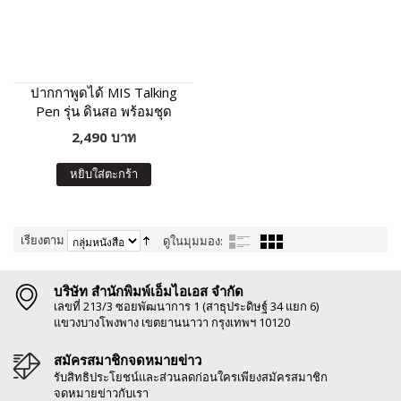
ปากกาพูดได้ MIS Talking
Pen รุ่น ดินสอ พร้อมชุด
หนังสือเสริมภาษา พัฒนา IQ
2,490 บาท
หยิบใส่ตะกร้า
เรียงตาม
ดูในมุมมอง:
บริษัท สำนักพิมพ์เอ็มไอเอส จำกัด
เลขที่ 213/3 ซอยพัฒนาการ 1 (สาธุประดิษฐ์ 34 แยก 6)
แขวงบางโพงพาง เขตยานนาวา กรุงเทพฯ 10120
สมัครสมาชิกจดหมายข่าว
รับสิทธิประโยชน์และส่วนลดก่อนใครเพียงสมัครสมาชิก
จดหมายข่าวกับเรา