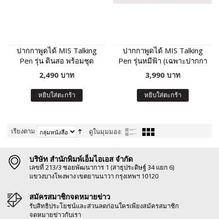
ปากกาพูดได้ MIS Talking
ปากกาพูดได้ MIS Talking
Pen รุ่น ดินสอ พร้อมชุด
Pen รุ่นหมีฟ้า (เฉพาะปากกา
หนังสือเสริมภาษา พัฒนา IQ
พูดได้ ไม่มีหนังสือในชุด)
2,490 บาท
3,990 บาท
หยิบใส่ตะกร้า
หยิบใส่ตะกร้า
เรียงตาม
ดูในมุมมอง:
บริษัท สำนักพิมพ์เอ็มไอเอส จำกัด
เลขที่ 213/3 ซอยพัฒนาการ 1 (สาธุประดิษฐ์ 34 แยก 6)
แขวงบางโพงพาง เขตยานนาวา กรุงเทพฯ 10120
สมัครสมาชิกจดหมายข่าว
รับสิทธิประโยชน์และส่วนลดก่อนใครเพียงสมัครสมาชิก
จดหมายข่าวกับเรา