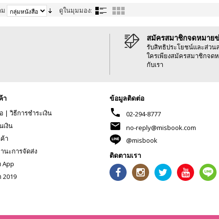
าม
ดูในมุมมอง:
สมัครสมาชิกจดหมายข
รับสิทธิประโยชน์และส่วน
ใครเพียงสมัครสมาชิกจดห
กับเรา
ค้า
ข้อมูลติดต่อ
phone
้อ
|
วิธีการชำระเงิน
02-294-8777
mail
นเงิน
no-reply@misbook.com
นค้า
@misbook
านะการจัดส่ง
ติดตามเรา
ด App
ก 2019