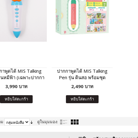
าพูดได้ MIS Talking
ปากกาพูดได้ MIS Talking
ุ่นหมีฟ้า (เฉพาะปากกา
Pen รุ่น ดินสอ พร้อมชุด
ด้ ไม่มีหนังสือในชุด)
หนังสือเสริมภาษา พัฒนา IQ
3,990 บาท
2,490 บาท
หยิบใส่ตะกร้า
หยิบใส่ตะกร้า
าม
ดูในมุมมอง: