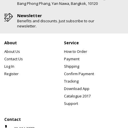
Bang Phong Phang, Yan Nawa, Bangkok, 10120
Newsletter
Benefits and discounts. Just subscribe to our
newsletter.
About
Service
About Us
How to Order
Contact Us
Payment
Log In
Shipping
Register
Confirm Payment
Tracking
Download App
Catalogue 2017
Support
Contact
phone