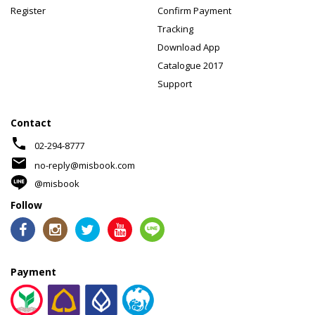
Register
Confirm Payment
Tracking
Download App
Catalogue 2017
Support
Contact
phone
02-294-8777
mail
no-reply@misbook.com
@misbook
Follow
Payment