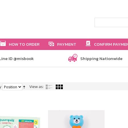
HOW TO ORDER
PAYMENT
CONFIRM PAYME
Line ID @misbook
Shipping Nationwide
y
View as: