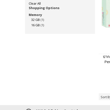
Clear All
Shopping Options
Memory
32 GB
(1)
16 GB
(1)
ปากก
Pen
หนังส
Sort B