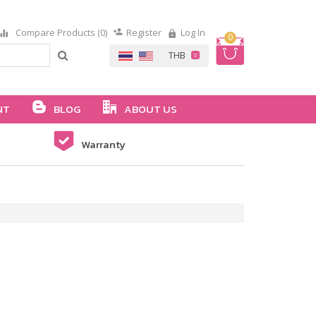
Compare Products (0)
Register
Log In
0
NT
BLOG
ABOUT US
Warranty