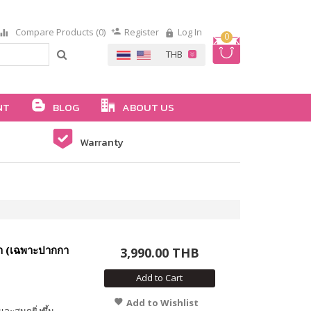
Compare Products (0)
Register
Log In
0
NT
BLOG
ABOUT US
Warranty
้า (เฉพาะปากกา
3,990.00 THB
Add to Cart
Add to Wishlist