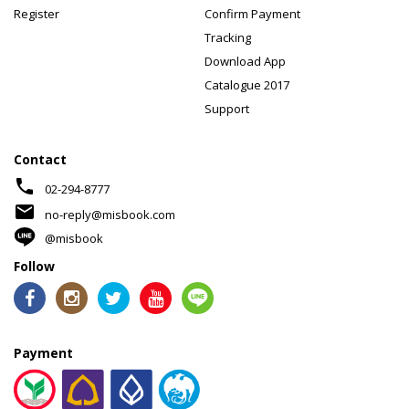
Register
Confirm Payment
Tracking
Download App
Catalogue 2017
Support
Contact
phone
02-294-8777
mail
no-reply@misbook.com
@misbook
Follow
Payment