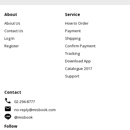
About
Service
About Us
How to Order
Contact Us
Payment
Log In
Shipping
Register
Confirm Payment
Tracking
Download App
Catalogue 2017
Support
Contact
phone
02-294-8777
mail
no-reply@misbook.com
@misbook
Follow