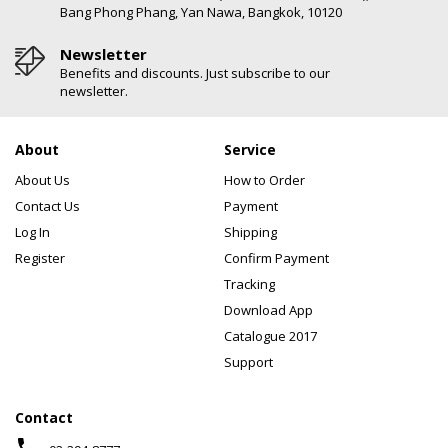
Bang Phong Phang, Yan Nawa, Bangkok, 10120
Newsletter
Benefits and discounts. Just subscribe to our
newsletter.
About
Service
About Us
How to Order
Contact Us
Payment
Log In
Shipping
Register
Confirm Payment
Tracking
Download App
Catalogue 2017
Support
Contact
phone