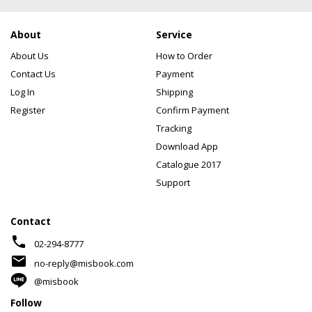
About
Service
About Us
How to Order
Contact Us
Payment
Log In
Shipping
Register
Confirm Payment
Tracking
Download App
Catalogue 2017
Support
Contact
phone
02-294-8777
mail
no-reply@misbook.com
@misbook
Follow