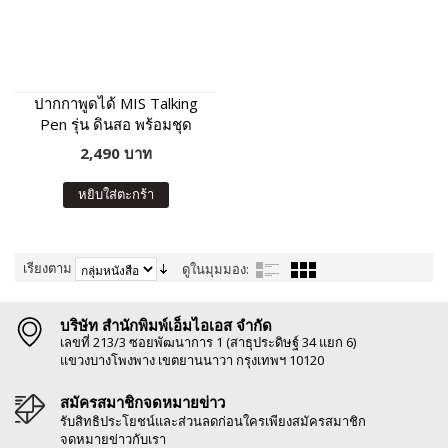
ปากกาพูดได้ MIS Talking
Pen รุ่น ดินสอ พร้อมชุด
หนังสือเสริมภาษา พัฒนา IQ
2,490 บาท
หยิบใส่ตะกร้า
เรียงตาม
ดูในมุมมอง:
บริษัท สำนักพิมพ์เอ็มไอเอส จำกัด
เลขที่ 213/3 ซอยพัฒนาการ 1 (สาธุประดิษฐ์ 34 แยก 6)
แขวงบางโพงพาง เขตยานนาวา กรุงเทพฯ 10120
สมัครสมาชิกจดหมายข่าว
รับสิทธิประโยชน์และส่วนลดก่อนใครเพียงสมัครสมาชิก
จดหมายข่าวกับเรา