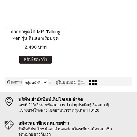
ปากกาพูดได้ MIS Talking
Pen รุ่น ดินสอ พร้อมชุด
หนังสือเสริมภาษา พัฒนา IQ
2,490 บาท
หยิบใส่ตะกร้า
เรียงตาม
ดูในมุมมอง:
บริษัท สำนักพิมพ์เอ็มไอเอส จำกัด
เลขที่ 213/3 ซอยพัฒนาการ 1 (สาธุประดิษฐ์ 34 แยก 6)
แขวงบางโพงพาง เขตยานนาวา กรุงเทพฯ 10120
สมัครสมาชิกจดหมายข่าว
รับสิทธิประโยชน์และส่วนลดก่อนใครเพียงสมัครสมาชิก
จดหมายข่าวกับเรา