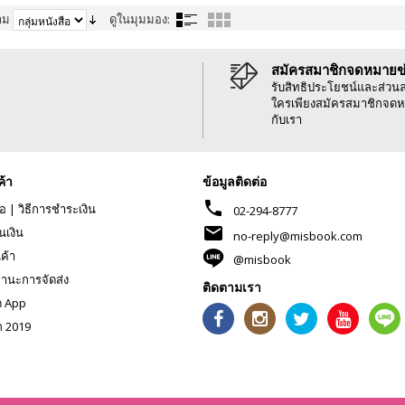
าม
ดูในมุมมอง:
สมัครสมาชิกจดหมายข
รับสิทธิประโยชน์และส่วน
ใครเพียงสมัครสมาชิกจดห
กับเรา
ค้า
ข้อมูลติดต่อ
phone
้อ
|
วิธีการชำระเงิน
02-294-8777
mail
นเงิน
no-reply@misbook.com
นค้า
@misbook
านะการจัดส่ง
ติดตามเรา
ด App
ก 2019