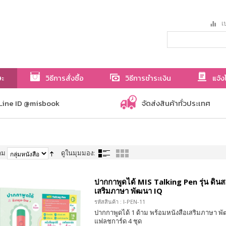
เป
ษะ
วิธีการสั่งซื้อ
วิธีการชำระเงิน
แจ้ง
Line ID @misbook
จัดส่งสินค้าทั่วประเทศ
าม
ดูในมุมมอง:
ปากกาพูดได้ MIS Talking Pen รุ่น ดินส
เสริมภาษา พัฒนา IQ
รหัสสินค้า : I-PEN-11
ปากกาพูดได้ 1 ด้าม พร้อมหนังสือเสริมภาษา พั
แฟลชการ์ด 4 ชุด