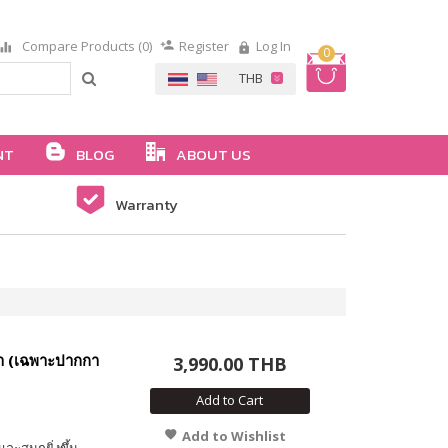
Compare Products (0)
Register
Log In
0
NT
BLOG
ABOUT US
Warranty
้า (เฉพาะปากกา
3,990.00 THB
Add to Cart
Add to Wishlist