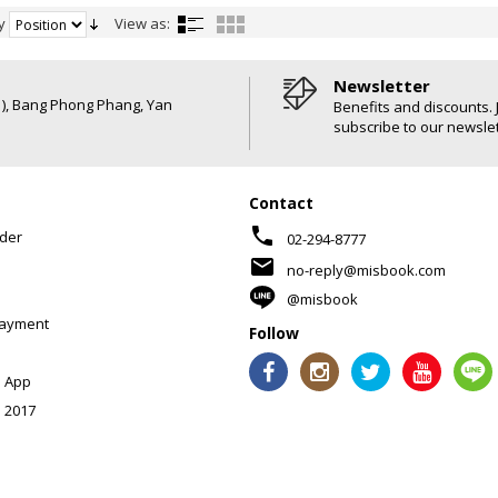
y
View as:
Newsletter
6 ), Bang Phong Phang, Yan
Benefits and discounts. 
subscribe to our newslet
Contact
phone
der
02-294-8777
mail
no-reply@misbook.com
@misbook
Payment
Follow
 App
 2017