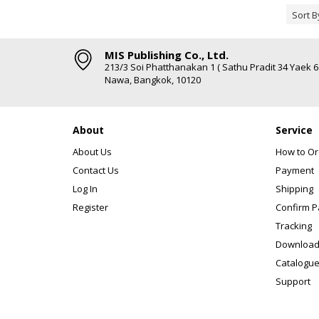
Sort B
MIS Publishing Co., Ltd.
213/3 Soi Phatthanakan 1 ( Sathu Pradit 34 Yaek 
Nawa, Bangkok, 10120
About
Service
About Us
How to Or
Contact Us
Payment
Log In
Shipping
Register
Confirm 
Tracking
Download
Catalogue
Support