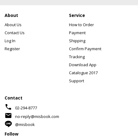
About
Service
About Us
How to Order
Contact Us
Payment
Log In
Shipping
Register
Confirm Payment
Tracking
Download App
Catalogue 2017
Support
Contact
phone
02-294-8777
mail
no-reply@misbook.com
@misbook
Follow