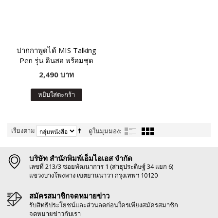
ปากกาพูดได้ MIS Talking
Pen รุ่น ดินสอ พร้อมชุด
หนังสือเสริมภาษา พัฒนา IQ
2,490 บาท
หยิบใส่ตะกร้า
เรียงตาม
ดูในมุมมอง:
บริษัท สำนักพิมพ์เอ็มไอเอส จำกัด
เลขที่ 213/3 ซอยพัฒนาการ 1 (สาธุประดิษฐ์ 34 แยก 6)
แขวงบางโพงพาง เขตยานนาวา กรุงเทพฯ 10120
สมัครสมาชิกจดหมายข่าว
รับสิทธิประโยชน์และส่วนลดก่อนใครเพียงสมัครสมาชิก
จดหมายข่าวกับเรา