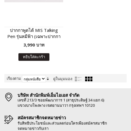
ปากกาพูดได้ MIS Talking
Pen รุ่นหมีฟ้า (เฉพาะปากกา
พูดได้ ไม่มีหนังสือในชุด)
3,990 บาท
หยิบใส่ตะกร้า
เรียงตาม
ดูในมุมมอง:
บริษัท สำนักพิมพ์เอ็มไอเอส จำกัด
เลขที่ 213/3 ซอยพัฒนาการ 1 (สาธุประดิษฐ์ 34 แยก 6)
แขวงบางโพงพาง เขตยานนาวา กรุงเทพฯ 10120
สมัครสมาชิกจดหมายข่าว
รับสิทธิประโยชน์และส่วนลดก่อนใครเพียงสมัครสมาชิก
จดหมายข่าวกับเรา