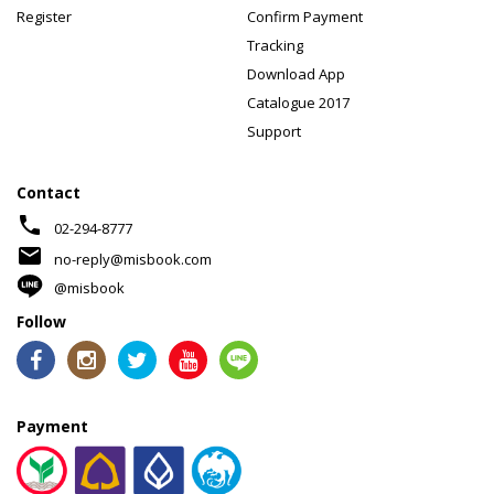
Register
Confirm Payment
Tracking
Download App
Catalogue 2017
Support
Contact
phone
02-294-8777
mail
no-reply@misbook.com
@misbook
Follow
Payment