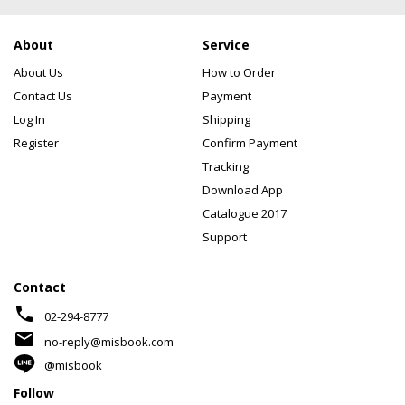
About
Service
About Us
How to Order
Contact Us
Payment
Log In
Shipping
Register
Confirm Payment
Tracking
Download App
Catalogue 2017
Support
Contact
phone
02-294-8777
mail
no-reply@misbook.com
@misbook
Follow