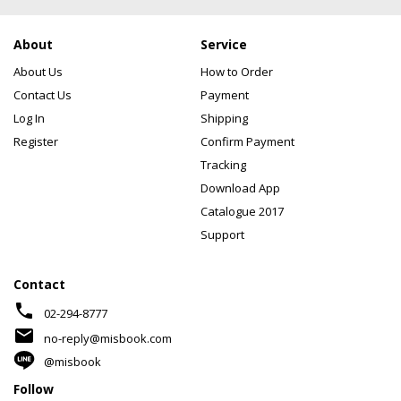
About
Service
About Us
How to Order
Contact Us
Payment
Log In
Shipping
Register
Confirm Payment
Tracking
Download App
Catalogue 2017
Support
Contact
phone
02-294-8777
mail
no-reply@misbook.com
@misbook
Follow